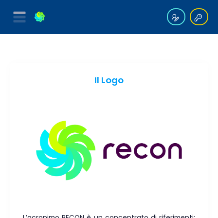
Il Logo
L’acronimo RECON è un concentrato di riferimenti: